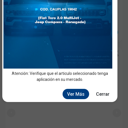
RADIADOR INFERIOR
Radiador
CHEVROLET
MALIBU
OEM: 25822190, 5058996AC
Fecha de Incorporación
19660
06/03/2026
Atención: Verifique que el articulo seleccionado tenga
aplicación en su mercado.
Ver Más
Cerrar