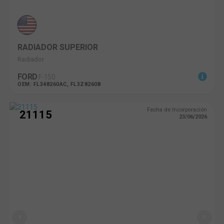
RADIADOR SUPERIOR
Radiador
FORD
F-150
OEM: FL348260AC, FL3Z8260B
Fecha de Incorporación
21115
23/06/2026