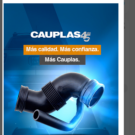
JEEP
WRANGLER
OEM: 55056740AA, 55057203AB
Fecha de Incorporación
21125
23/06/2026