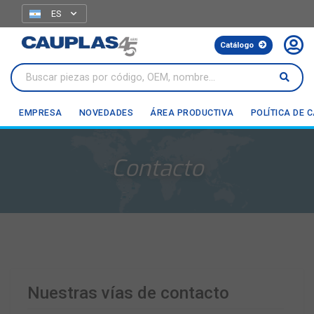
ES
Catálogo
Asistente de búsqueda
EMPRESA
NOVEDADES
ÁREA PRODUCTIVA
POLÍTICA DE 
Hola 👋 Soy CauBot, tu asistente personal en CAUPLAS. Puedo
ayudarte a encontrar mangueras, OEM compatibles o aplicaciones
por vehículo.
Contacto
Nuestras vías de contacto