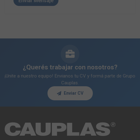
Enviar Mensaje
¿Querés trabajar con nosotros?
¡Unite a nuestro equipo! Envianos tu CV y formá parte de Grupo
Cauplas.
Enviar CV