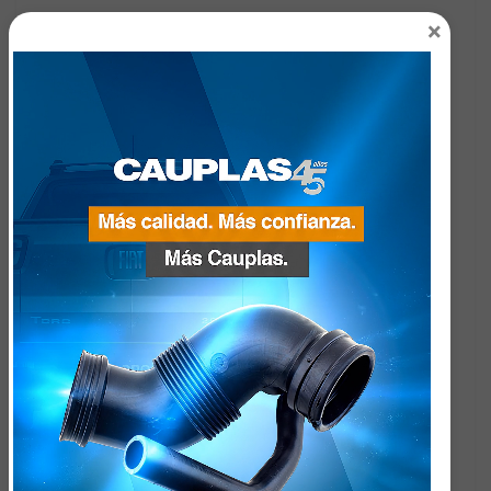
×
Contactese con nosotros
Nombre
EMAIL
Ciudad
Provincia
País