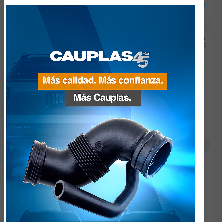
JEEP
WRANGLER
OEM: 55056740AA, 55057203AB
Fecha de Incorporación
21125
23/06/2026