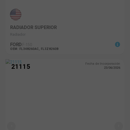
RADIADOR SUPERIOR
Radiador
FORD
F-150
OEM: FL348260AC, FL3Z8260B
Fecha de Incorporación
21115
23/06/2026