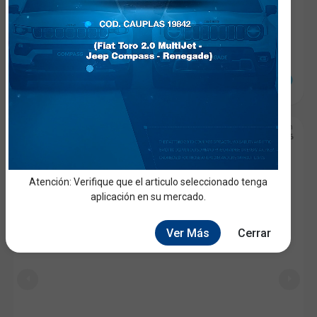
RADIADOR INFERIOR
Radiador
CHEVROLET
MALIBU
OEM: 25822190, 5058996AC
Fecha de Incorporación
19660
06/03/2026
Atención: Verifique que el articulo seleccionado tenga
aplicación en su mercado.
Ver Más
Cerrar